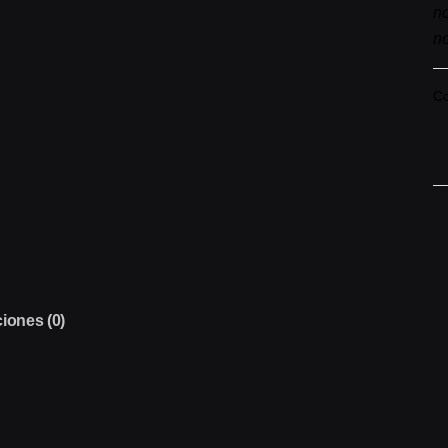
no
no
Co
C
▼
T
ca
iones (0)