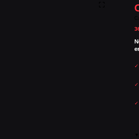
C
3
N
e