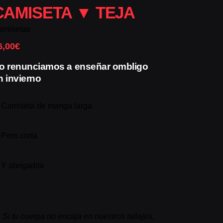
CAMISETA ▼ TEJA
amisetas
6,00
€
o renunciamos a enseñar ombligo
n invierno
✓
Camiseta de manga larga
✓
Pero corta
✓
Y abrigadita
▼
Si tu cuerpa no encaja en nuestros tallajes,