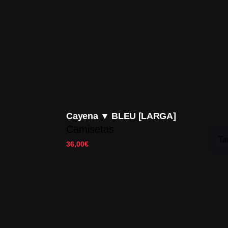
Cayena ▼ BLEU [LARGA]
Camisetas
Ta
36,00
€