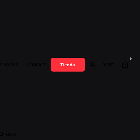
0
s somos
Contacto
0,00
€
Tienda
En stock