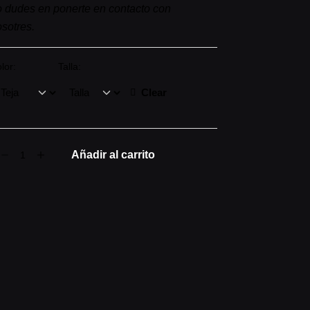
 dudes en ponerte en contacto con
sotres.
lor:
Talla:
Clear
AMISETA
Añadir al carrito
EJA
ntidad