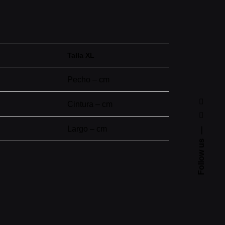
Talla XL
Pecho – cm
Cintura – cm
Largo – cm
Follow us