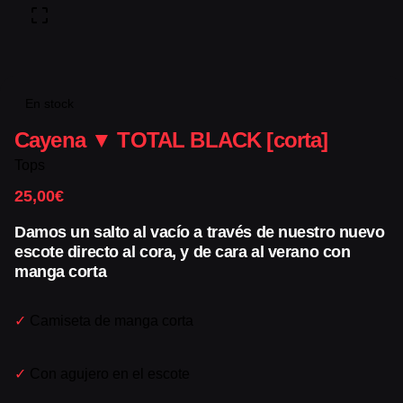
En stock
Cayena ▼ TOTAL BLACK [corta]
Tops
25,00
€
Damos un salto al vacío a través de nuestro nuevo
escote directo al cora, y de cara al verano con
manga corta
✓
Camiseta de manga corta
✓
Con agujero en el escote