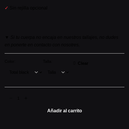
✓
Sin rejilla opcional
▼
Si tu cuerpa no encaja en nuestros tallajes, no dudes
en ponerte en contacto con nosotres.
Color:
Talla:
Clear
Cayena
▼
TOTAL
Añadir al carrito
BLACK
[corta]
cantidad