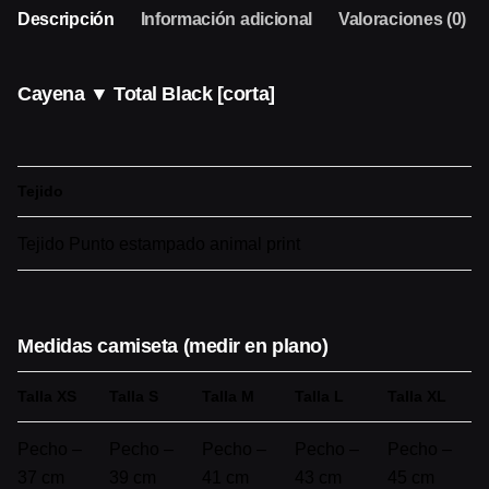
Descripción
Información adicional
Valoraciones (0)
Cayena ▼ Total Black [corta]
Tejido
Tejido Punto estampado animal print
Medidas camiseta (medir en plano)
Talla XS
Talla S
Talla M
Talla L
Talla XL
Pecho –
Pecho –
Pecho –
Pecho –
Pecho –
37 cm
39 cm
41 cm
43 cm
45 cm