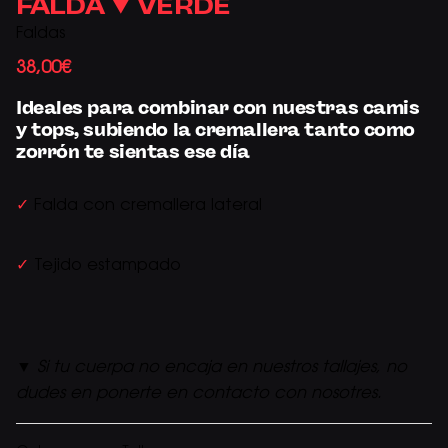
FALDA ▼ VERDE
Faldas
38,00
€
Ideales para combinar con nuestras camis
y tops, subiendo la cremallera tanto como
zorrón te sientas ese día
✓
Falda con cremallera lateral
✓
Tejido estampado
▼
Si tu cuerpa no encaja en nuestros tallajes, no
dudes en ponerte en contacto con nosotres.