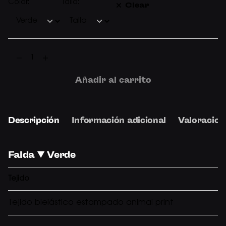
Color:
Talla:
Clear
FALDA
▼
VERDE
Añadir al carrito
cantidad
Descripción
Información adicional
Valoracion
Falda ▼ Verde
Tejido
Tejido bielástico estampado animal print