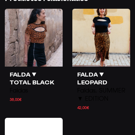
Solo los clientes registrados que hayan comprado
este producto pueden dejar una reseña.
FALDA ▼
FALDA ▼
TOTAL BLACK
LEOPARD
Faldas
Faldas
SUMMER
▼ EDITION
38,00
€
42,00
€