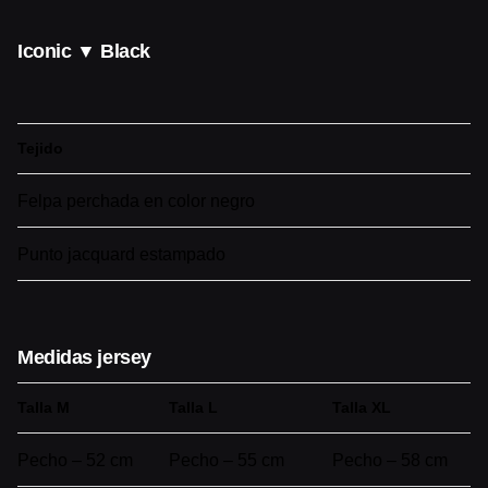
Iconic ▼ Black
Tejido
Felpa perchada en color negro
Punto jacquard estampado
Medidas jersey
Talla M
Talla L
Talla XL
Pecho – 52 cm
Pecho – 55 cm
Pecho – 58 cm