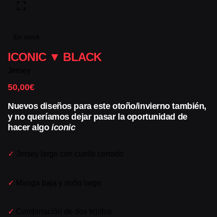
En stock
ICONIC ▼ BLACK
Jersey
50,00
€
Nuevos diseños para este otoño/invierno también,
y no queríamos dejar pasar la oportunidad de
hacer algo
iconic
✓
Jersey largo con cuello cerrado
✓
Manga baja y puño largo
✓
Combinación de dos tejidos