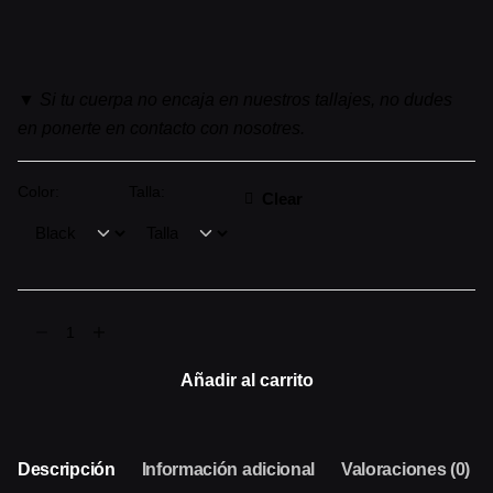
▼
Si tu cuerpa no encaja en nuestros tallajes, no dudes
en ponerte en contacto con nosotres.
Color:
Talla:
Clear
ICONIC
▼
BLACK
Añadir al carrito
cantidad
Descripción
Información adicional
Valoraciones (0)