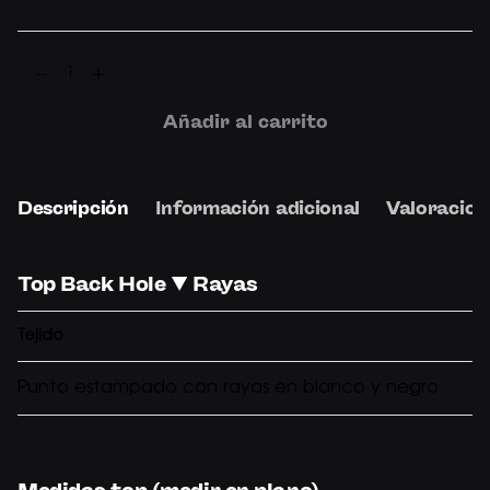
Top
Back
Hole
Añadir al carrito
▼
RAYAS
cantidad
Descripción
Información adicional
Valoracion
Top Back Hole ▼ Rayas
Tejido
Punto estampado con rayas en blanco y negro