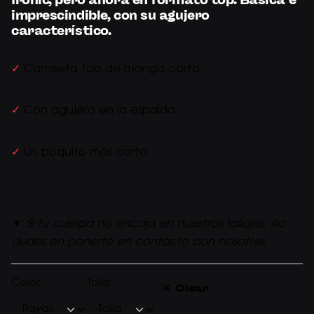
Ironic, pero ahora en formato top. Básica e
imprescindible, con su agujero
característico.
✓
Camiseta top de manga corta
✓
Con agujero en la espalda
✓
Un poquito más corta
▼
Si tu cuerpa no encaja en nuestros tallajes, no
dudes en ponerte en contacto con nosotres.
Color:
Talla:
Clear