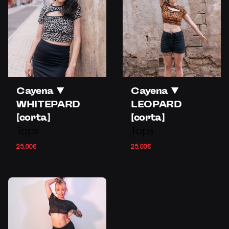
Cayena ▼
Cayena ▼
WHITEPARD
LEOPARD
[corta]
[corta]
Tops
Tops
25,00
€
25,00
€