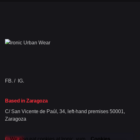
FB.
/
IG.
Based in Zaragoza
C/ San Vicente de Paúl, 34, left-hand premises
50001,
Zaragoza
Contact
We also eat cookies at Ironic, yum _
Cookies