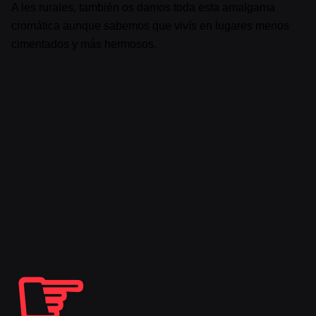
A les rurales, también os damos toda esta amalgama
cromática aunque sabemos que vivís en lugares menos
cimentados y más hermosos.
☞